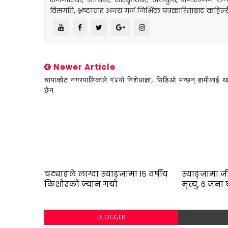
विसंगति, भ्रष्टाचार अन्त्य गर्न निर्भिक पत्रकारिताबाट कहिल्
Newer Article
चापाकोट नगरपालिकाले ग¥यो निशेधाज्ञा, सिडिओ भन्छन् हामीलाई थ
छैन
चट्याङले लाग्दा स्याङ्जामा १५ वर्षीय
स्याङ्जामा ज
किशोरको ज्यान गयो
मृत्यु, ६ जन
BLOGGER