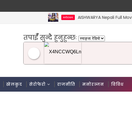
AISHWARYA Nepali Full Movie [Rame
मनोरञ्जन
तपाईँ सुन्दै हुनुहुन्छः
Syangja Radio Internet
खेलकुद
सेरोफेरो
राजनीति
मनोरञ्जन
विविध