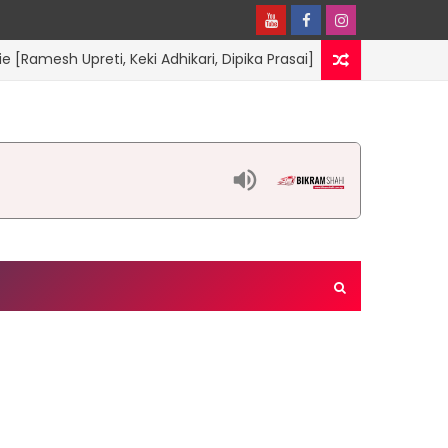
sh Upreti, Keki Adhikari, Dipika Prasai]
SANTAN
मनोरञ्जन