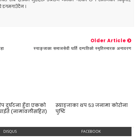
यै डगमगाउँदैन ।
Older Article
ाहा
स्याङ्जाका समाजसेवी घर्ति दम्पतिको स्मृतिस्मारक अनावरण
ीप दुर्घटना हुँदा एकको
स्याङ्जाका थप ५३ जनामा कोरोना
ा घाईते (नामावलीसहित)
पुष्टि
DISQUS
FACEBOOK