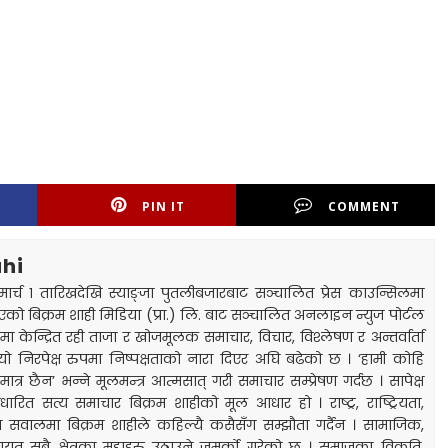
PIN IT
COMMENT
hi
्च १ तारिखदेखि स्याङ्जा पुतलीबजारबाट सञ्चालित प्रेस काउन्सिलमा
एको बिक्रम शाही मिडिया (प्रा.) लि. बाट सञ्चालित अनलाइन न्युज पोर्टल
मा केन्द्रित रही ताजा र खोजमूलक समाचार, विचार, विश्लेषण र अन्तर्वार्ता
 यो निरपेक्ष रुपमा निष्पक्षताको नारा दिएर अघि बढेको छ । ‘हामी कोहि
त्र छैन’ भन्ने मूलमन्त्र आत्मसात् गरी समाचार सम्प्रेषण गर्दछ । सापेक्ष
ारित सत्य समाचार बिक्रम शाहीको मूल आधार हो । राष्ट्र, राष्ट्रियता,
का सवालमा बिक्रम शाहीले कहिल्यै कसैसँग सम्झौता गर्दैन । सामाजिक,
 सबै क्षेत्रका मुद्दाहरु उठाउने जमर्को गरेको छ । समाजका विकृति,