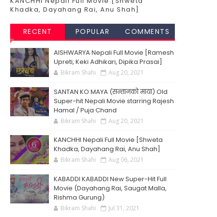
KANCHHI Nepali Full Movie [Shweta
Khadka, Dayahang Rai, Anu Shah]
RECENT
POPULAR
COMMENTS
AISHWARYA Nepali Full Movie [Ramesh
Upreti, Keki Adhikari, Dipika Prasai]
Bikram Shahi
Aug 20, 2021
SANTAN KO MAYA (सन्तानको माया) Old
Super-hit Nepali Movie starring Rajesh
Hamal / Puja Chand
Bikram Shahi
Aug 20, 2021
KANCHHI Nepali Full Movie [Shweta
Khadka, Dayahang Rai, Anu Shah]
Bikram Shahi
Aug 06, 2021
KABADDI KABADDI New Super-Hit Full
Movie (Dayahang Rai, Saugat Malla,
Rishma Gurung)
Bikram Shahi
Jul 31, 2021