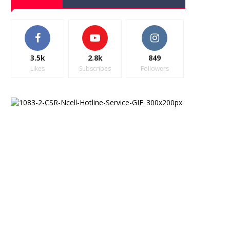
3.5k
2.8k
849
Likes
Subscribes
Followers