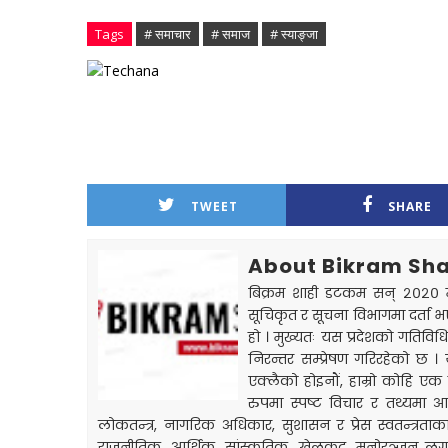
Tags
# समाचार
# समाज
# स्याङ्जा
TWEET
SHARE
About Bikram Sha
बिक्रम शाही डटकम सन् २०२० मार
सूचिकृत र सूचना विभागमा दर्ता भ
हो । मुख्यतः यस प्रदेशको गतिविधि
निरन्तर सम्प्रेषण गरिरहेको छ ।
एक्लैको होइनौं, हाम्रो कोहि एक मा
रुपमा स्पष्ट विचार र तथ्यमा आध
लोकतन्त्र, नागरिक अधिकार, सुशासन र प्रेस स्वतन्त्रता
राजनीतिक, आर्थिक, सांस्कृतिक, खेलकुद, मनोरञ्जन लगायत