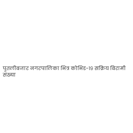
पुतलीबजार नगरपालिका भित्र कोभिड-१९ सक्रिय बिरामी
संख्या