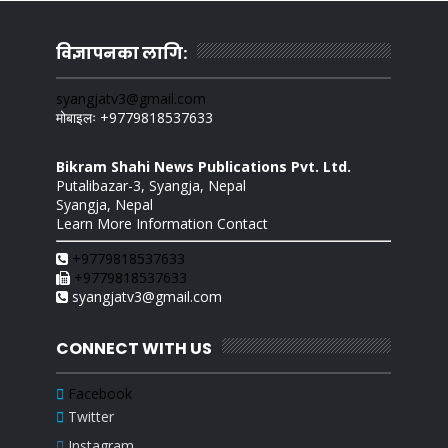
विज्ञापनका लागि:
syangjatv3@gmail.com
मोबाइलः +9779818537633
Bikram Shahi News Publications Pvt. Ltd.
Putalibazar-3, Syangja, Nepal
Syangja, Nepal
Learn More Information Contact
+9779818537633
+9779818537633
syangjatv3@gmail.com
CONNECT WITH US
Facebook
Twitter
Instagram