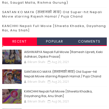
Rai, Saugat Malla, Rishma Gurung)
SANTAN KO MAYA (सन्तानको माया) Old Super-hit Nepali
Movie starring Rajesh Hamal / Puja Chand
KANCHHI Nepali Full Movie [Shweta Khadka, Dayahang
Rai, Anu Shah]
RECENT
POPULAR
COMMENTS
AISHWARYA Nepali Full Movie [Ramesh Upreti, Keki
Adhikari, Dipika Prasai]
Bikram Shahi
Aug 20, 2021
SANTAN KO MAYA (सन्तानको माया) Old Super-hit
Nepali Movie starring Rajesh Hamal / Puja Chand
Bikram Shahi
Aug 20, 2021
KANCHHI Nepali Full Movie [Shweta Khadka,
Dayahang Rai, Anu Shah]
Bikram Shahi
Aug 06, 2021