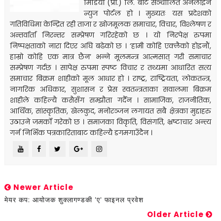
मिडिया (प्रा.) लि. बाट सञ्चालित अनलाइन
न्युज पोर्टल हो । मुख्यतः यस प्रदेशको
गतिविधिमा केन्द्रित रही ताजा र खोजमूलक समाचार, विचार, विश्लेषण र
अन्तर्वार्ता निरन्तर सम्प्रेषण गरिरहेको छ । यो निरपेक्ष रुपमा
निष्पक्षताको नारा दिएर अघि बढेको छ । ‘हामी कोहि एक्लैको होइनौं,
हाम्रो कोहि एक मात्र छैन’ भन्ने मूलमन्त्र आत्मसात् गरी समाचार
सम्प्रेषण गर्दछ । सापेक्ष रुपमा स्पष्ट विचार र तथ्यमा आधारित सत्य
समाचार बिक्रम शाहीको मूल आधार हो । राष्ट्र, राष्ट्रियता, लोकतन्त्र,
नागरिक अधिकार, सुशासन र प्रेस स्वतन्त्रताका सवालमा बिक्रम
शाहीले कहिल्यै कसैसँग सम्झौता गर्दैन । सामाजिक, राजनीतिक,
आर्थिक, सांस्कृतिक, खेलकुद, मनोरञ्जन लगायत सबै क्षेत्रका मुद्दाहरु
उठाउने जमर्को गरेको छ । समाजका विकृति, विसंगति, भ्रष्टाचार अन्त्य
गर्न निर्भिक पत्रकारिताबाट कहिल्यै डगमगाउँदैन ।
Newer Article
मेयर कप: आयोजक शुक्लागण्डकी 'ए' फाइनल प्रवेश
Older Article