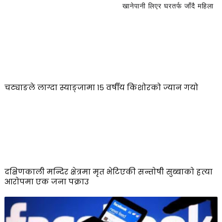
खानेपानी लिएर घरतर्फ जाँदै महिला
चट्याङले लाग्दा स्याङ्जामा १५ वर्षीय किशोरको ज्यान गयो
दक्षिणकाली मन्दिर क्षेत्रमा मृत भेटिएकी सन्ताेषी सुब्बाकाे हत्या
आराेपमा एक जना पक्राउ