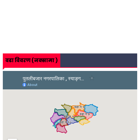
वडा विवरण (नक्सामा )