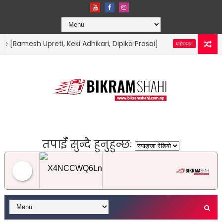
mesh Upreti, Keki Adhikari, Dipika Prasai]
SANTAN KO 
मनोरञ्जन
तपाईँ सुन्दै हुनुहुन्छः
Syangja Radio Internet