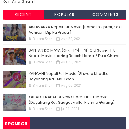
Rai, Anu Shah]
RECENT
POPULAR
COMMENTS
AISHWARYA Nepali Full Movie [Ramesh Upreti, Keki
Adhikari, Dipika Prasai]
Bikram Shahi
Aug 20, 2021
SANTAN KO MAYA (सन्तानको माया) Old Super-hit
Nepali Movie starring Rajesh Hamal / Puja Chand
Bikram Shahi
Aug 20, 2021
KANCHHI Nepali Full Movie [Shweta Khadka,
Dayahang Rai, Anu Shah]
Bikram Shahi
Aug 06, 2021
KABADDI KABADDI New Super-Hit Full Movie
(Dayahang Rai, Saugat Malla, Rishma Gurung)
Bikram Shahi
Jul 31, 2021
SPONSOR