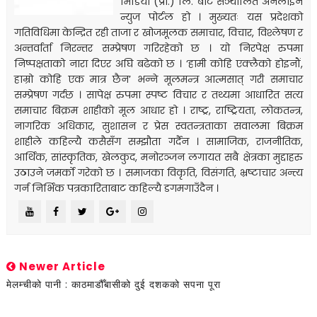
मिडिया (प्रा.) लि. बाट सञ्चालित अनलाइन
न्युज पोर्टल हो । मुख्यतः यस प्रदेशको
गतिविधिमा केन्द्रित रही ताजा र खोजमूलक समाचार, विचार, विश्लेषण र
अन्तर्वार्ता निरन्तर सम्प्रेषण गरिरहेको छ । यो निरपेक्ष रुपमा
निष्पक्षताको नारा दिएर अघि बढेको छ । ‘हामी कोहि एक्लैको होइनौं,
हाम्रो कोहि एक मात्र छैन’ भन्ने मूलमन्त्र आत्मसात् गरी समाचार
सम्प्रेषण गर्दछ । सापेक्ष रुपमा स्पष्ट विचार र तथ्यमा आधारित सत्य
समाचार बिक्रम शाहीको मूल आधार हो । राष्ट्र, राष्ट्रियता, लोकतन्त्र,
नागरिक अधिकार, सुशासन र प्रेस स्वतन्त्रताका सवालमा बिक्रम
शाहीले कहिल्यै कसैसँग सम्झौता गर्दैन । सामाजिक, राजनीतिक,
आर्थिक, सांस्कृतिक, खेलकुद, मनोरञ्जन लगायत सबै क्षेत्रका मुद्दाहरु
उठाउने जमर्को गरेको छ । समाजका विकृति, विसंगति, भ्रष्टाचार अन्त्य
गर्न निर्भिक पत्रकारिताबाट कहिल्यै डगमगाउँदैन ।
Newer Article
मेलम्चीको पानी : काठमाडौँबासीको दुई दशकको सपना पूरा