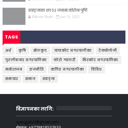
स्याङ्जाका थप ५३ जनामा कोरोना पुष्टि
Bikram Shahi
Jun 15, 2021
TAGS
अर्थ
कृषि
खेलकुद
चापाकोट नगरपालीका
टेक्नोलोजी
पुतलीबजार नगरपालिका
फोटो ग्यालरी
भिरकोट नगरपालिका
मनोरञ्जन
राजनीति
वालिङ नगरपालीका
विविध
समाचार
समाज
स्याङ्जा
विज्ञापनका लागि:
syangjatv3@gmail.com
मोबाइलः +9779818537633