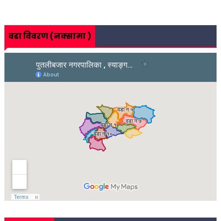
वडा विवरण (नक्सामा )