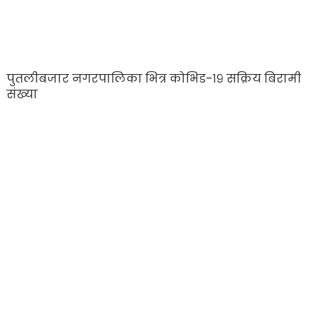
पुतलीबजार नगरपालिका भित्र कोभिड-१९ सक्रिय बिरामी
संख्या